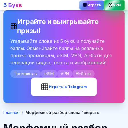
5 Букв
Играть
VPN
Играйте и выигрывайте
призы!
Угадывайте слова из 5 букв и получайте
баллы. Обменивайте баллы на реальные
призы: промокоды, eSIM, VPN, AI-боты для
генерации видео, текста и изображений!
Промокоды
eSIM
VPN
AI-боты
Играть в Telegram
Главная
/
Морфемный разбор слова "шерсть