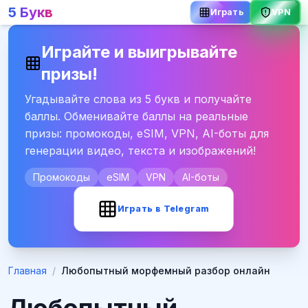
5 Букв
Играть
VPN
Играйте и выигрывайте
призы!
Угадывайте слова из 5 букв и получайте
баллы. Обменивайте баллы на реальные
призы: промокоды, eSIM, VPN, AI-боты для
генерации видео, текста и изображений!
Промокоды
eSIM
VPN
AI-боты
Играть в Telegram
Главная
/
Любопытный морфемный разбор онлайн