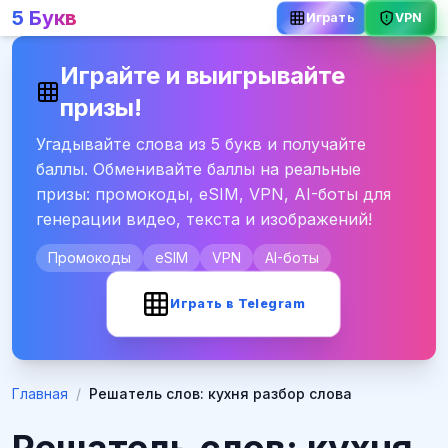
5 Букв
VPN
Играть
Играйте и выигрывайте
призы!
Угадывайте слова из 5 букв и получайте
баллы. Обменивайте баллы на реальные
призы: промокоды, eSIM, VPN, AI-боты для
генерации видео, текста и изображений!
Промокоды
eSIM
VPN
AI-боты
Играть в Telegram
Главная
/
Решатель слов: кухня разбор слова