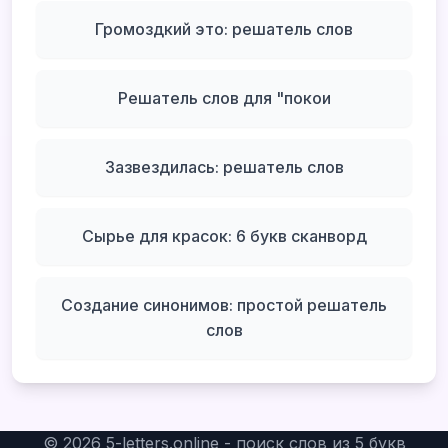
Громоздкий это: решатель слов
Решатель слов для "покои
Зазвездилась: решатель слов
Сырье для красок: 6 букв сканворд
Создание синонимов: простой решатель
слов
©
2026
5-letters.online - поиск слов из 5 букв