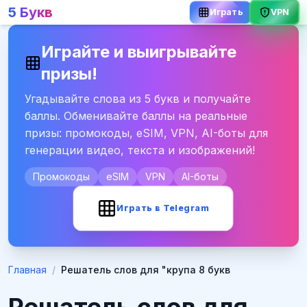
5 Букв
Играть
VPN
Играйте и выигрывайте
призы!
Угадывайте слова из 5 букв и получайте
баллы. Обменивайте баллы на реальные
призы: промокоды, eSIM, VPN, AI-боты для
генерации видео, текста и изображений!
Промокоды
eSIM
VPN
AI-боты
Играть в Telegram
Главная
/
Решатель слов для "крупа 8 букв