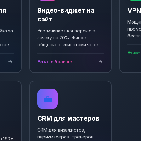
ля
Видео-виджет на
VPN
сайт
Мощны
промо
йка за
Увеличивает конверсию в
беспл
заявку на 20%. Живое
Выпол
отает
общение с клиентами через
еще +
и
видео. Простая установка и
Узнат
сы!
настройка.
Узнать больше
💼
CRM для мастеров
CRM для визажистов,
парикмахеров, тренеров,
в 190+