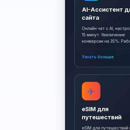
AI-Ассистент д
сайта
Онлайн чат с AI, настро
15 минут. Увеличение
конверсии на 35%. Раб
24/7, собирает заявки 
отвечает на все вопро
Узнать больше
✈️
eSIM для
путешествий
eSIM для путешествий 