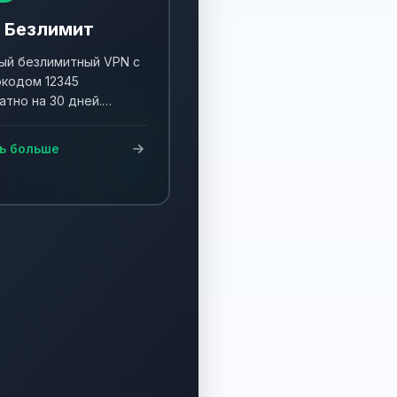
 Безлимит
й безлимитный VPN с
кодом 12345
атно на 30 дней.
ните акцию и получите
90 дней!
ь больше