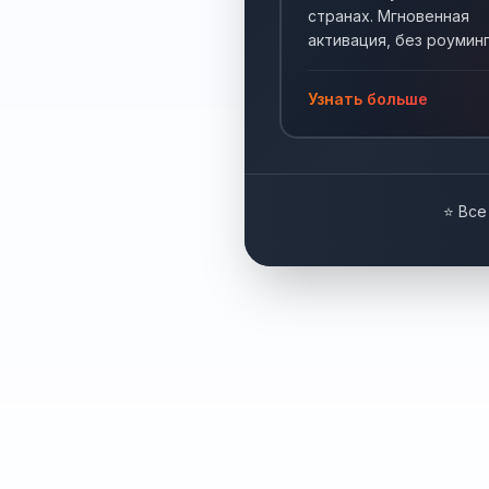
странах. Мгновенная
активация, без роуминг
Интернет по всему мир
Узнать больше
⭐ Все