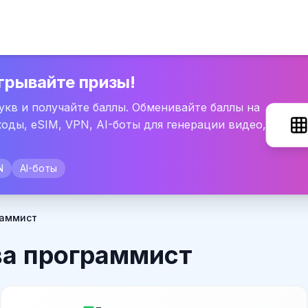
грывайте призы!
букв и получайте баллы. Обменивайте баллы на
оды, eSIM, VPN, AI-боты для генерации видео,
N
AI-боты
раммист
ва программист