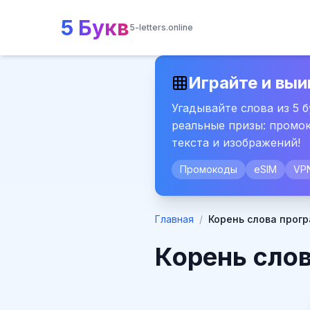
5 Букв
5-letters.online
Играйте и выи
Угадывайте слова из 5 
реальные призы: промок
текста и изображений!
Промокоды
eSIM
VP
Главная
/
Корень слова прог
Корень сло