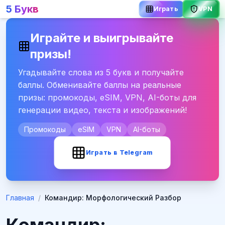
5 Букв
Играть
VPN
Играйте и выигрывайте
призы!
Угадывайте слова из 5 букв и получайте
баллы. Обменивайте баллы на реальные
призы: промокоды, eSIM, VPN, AI-боты для
генерации видео, текста и изображений!
Промокоды
eSIM
VPN
AI-боты
Играть в Telegram
Главная
/
Командир: Морфологический Разбор