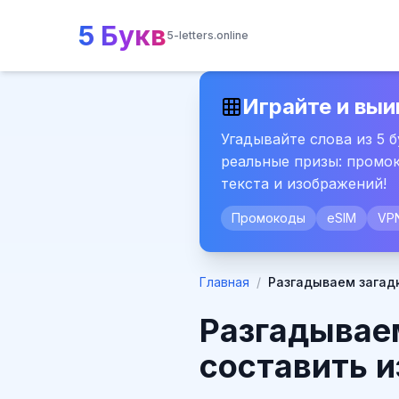
5 Букв
5-letters.online
Играйте и выи
Угадывайте слова из 5 
реальные призы: промок
текста и изображений!
Промокоды
eSIM
VP
Главная
/
Разгадываем загадк
Разгадываем
составить и