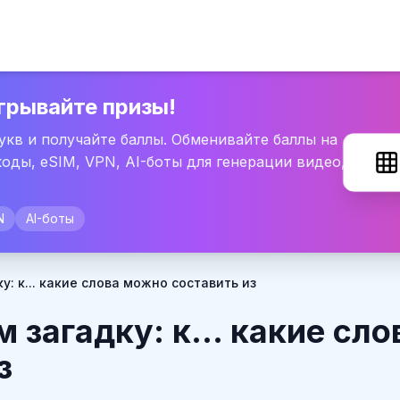
грывайте призы!
букв и получайте баллы. Обменивайте баллы на
оды, eSIM, VPN, AI-боты для генерации видео,
N
AI-боты
у: к... какие слова можно составить из
 загадку: к... какие сл
з