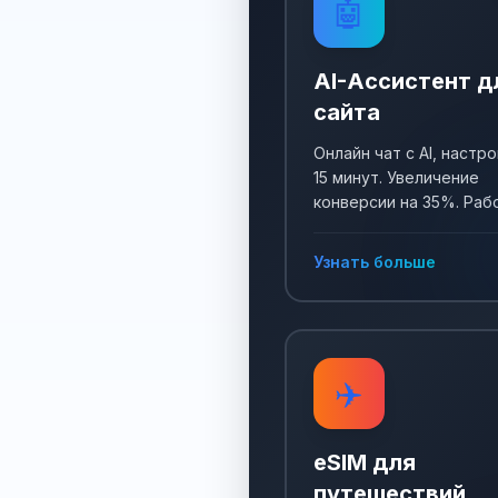
🤖
AI-Ассистент д
сайта
Онлайн чат с AI, настро
15 минут. Увеличение
конверсии на 35%. Раб
24/7, собирает заявки 
отвечает на все вопро
Узнать больше
✈️
eSIM для
путешествий