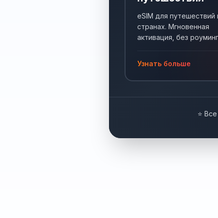
eSIM для путешествий 
странах. Мгновенная
активация, без роуминг
Интернет по всему мир
Узнать больше
⭐ Все