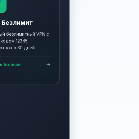

 Безлимит
й безлимитный VPN с
кодом 12345
атно на 30 дней.
ните акцию и получите
90 дней!
ь больше