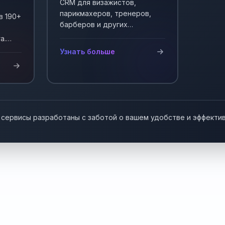
CRM для визажистов,
парикмахеров, тренеров,
в 190+
барберов и других
мастеров, работающих на
а.
себя. Автоматизация записи
у!
Узнать больше
клиентов.
 сервисы разработаны с заботой о вашем удобстве и эффекти