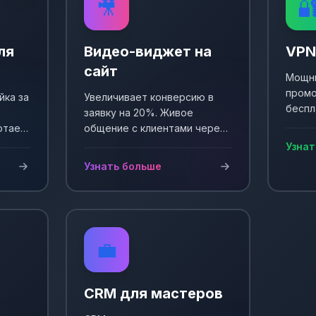
🎥

ля
Видео-виджет на
VPN
сайт
Мощны
промо
йка за
Увеличивает конверсию в
беспл
заявку на 20%. Живое
Выпол
отает
общение с клиентами через
еще +
и
видео. Простая установка и
Узнат
сы!
настройка.
Узнать больше
💼
CRM для мастеров