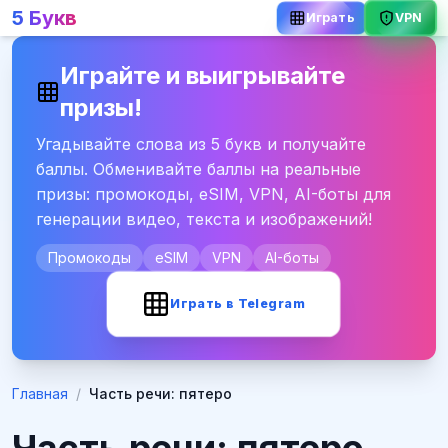
5 Букв
VPN
Играть
Играйте и выигрывайте
призы!
Угадывайте слова из 5 букв и получайте
баллы. Обменивайте баллы на реальные
призы: промокоды, eSIM, VPN, AI-боты для
генерации видео, текста и изображений!
Промокоды
eSIM
VPN
AI-боты
Играть в Telegram
Главная
/
Часть речи: пятеро