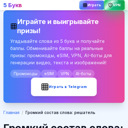
5 Букв
Играть
VPN
Играйте и выигрывайте
призы!
Угадывайте слова из 5 букв и получайте
баллы. Обменивайте баллы на реальные
призы: промокоды, eSIM, VPN, AI-боты для
генерации видео, текста и изображений!
Промокоды
eSIM
VPN
AI-боты
Играть в Telegram
Главная
/
Громкий состав слова: решатель