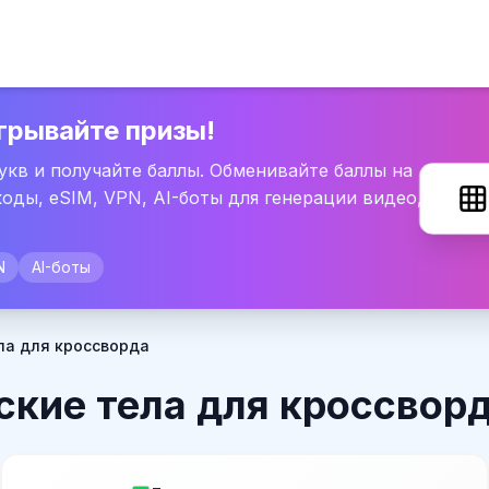
грывайте призы!
букв и получайте баллы. Обменивайте баллы на
оды, eSIM, VPN, AI-боты для генерации видео,
N
AI-боты
ла для кроссворда
ские тела для кроссвор