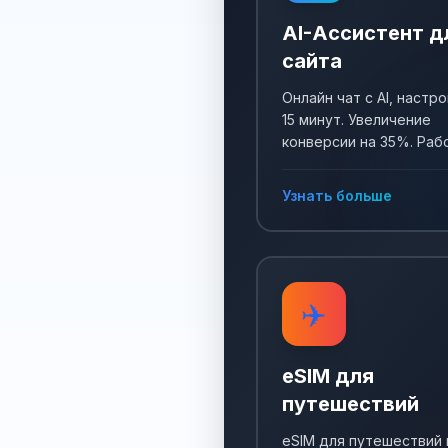
AI-Ассистент д
сайта
Онлайн чат с AI, настро
15 минут. Увеличение
конверсии на 35%. Раб
24/7, собирает заявки 
отвечает на все вопро
Узнать больше
✈️
eSIM для
путешествий
eSIM для путешествий 