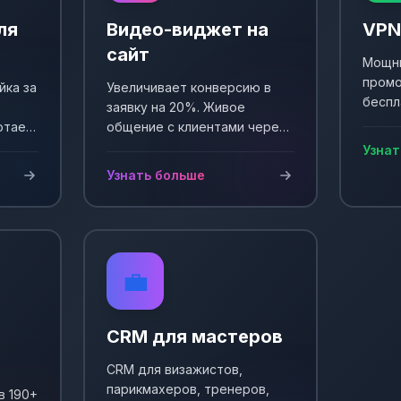
ля
Видео-виджет на
VPN
сайт
Мощны
промо
йка за
Увеличивает конверсию в
беспл
заявку на 20%. Живое
Выпол
отает
общение с клиентами через
еще +
и
видео. Простая установка и
Узнат
сы!
настройка.
Узнать больше
💼
CRM для мастеров
CRM для визажистов,
парикмахеров, тренеров,
в 190+