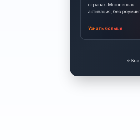
странах. Мгновенная
активация, без роуминг
Интернет по всему мир
Узнать больше
⭐ Все