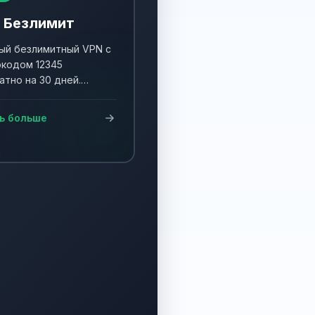
 Безлимит
й безлимитный VPN с
кодом 12345
атно на 30 дней.
ните акцию и получите
90 дней!
ь больше