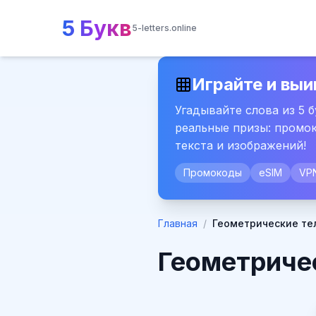
5 Букв
5-letters.online
Играйте и выи
Угадывайте слова из 5 
реальные призы: промок
текста и изображений!
Промокоды
eSIM
VP
Главная
/
Геометрические те
Геометриче