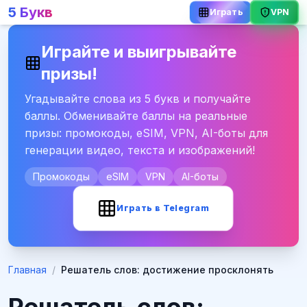
5 Букв
VPN
Играть
Играйте и выигрывайте
призы!
Угадывайте слова из 5 букв и получайте
баллы. Обменивайте баллы на реальные
призы: промокоды, eSIM, VPN, AI-боты для
генерации видео, текста и изображений!
Промокоды
eSIM
VPN
AI-боты
Играть в Telegram
Главная
/
Решатель слов: достижение просклонять