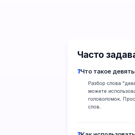
Часто зада
❓
Что такое девять
Разбор слова "девя
можете использова
головоломок. Прос
слов.
❓
Как использовать