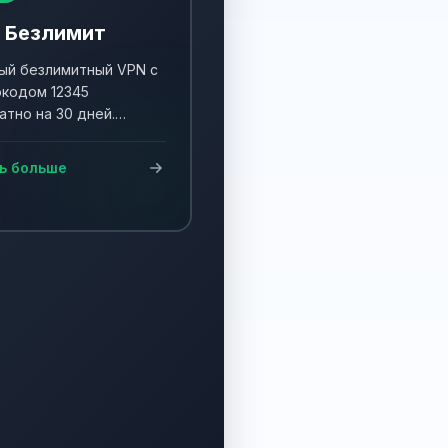
 Безлимит
й безлимитный VPN с
кодом 12345
атно на 30 дней.
ните акцию и получите
90 дней!
ь больше