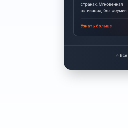
странах. Мгновенная
активация, без роуминг
Интернет по всему мир
Узнать больше
⭐ Все