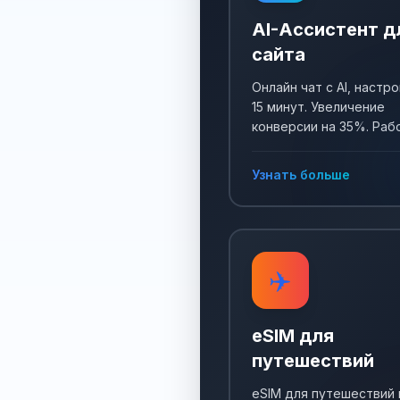
AI-Ассистент д
сайта
Онлайн чат с AI, настро
15 минут. Увеличение
конверсии на 35%. Раб
24/7, собирает заявки 
отвечает на все вопро
Узнать больше
✈️
eSIM для
путешествий
eSIM для путешествий 