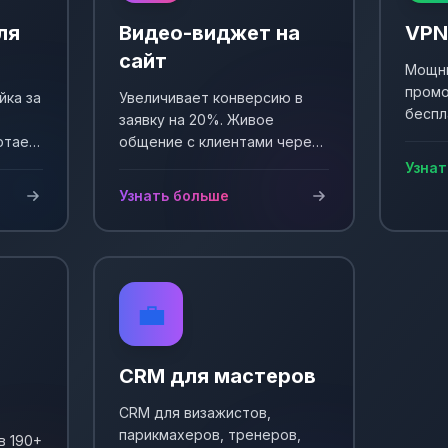
ля
Видео-виджет на
VPN
сайт
Мощны
промо
йка за
Увеличивает конверсию в
беспл
заявку на 20%. Живое
Выпол
отает
общение с клиентами через
еще +
и
видео. Простая установка и
Узнат
сы!
настройка.
Узнать больше
💼
CRM для мастеров
CRM для визажистов,
парикмахеров, тренеров,
в 190+