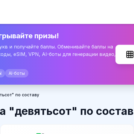
грывайте призы!
букв и получайте баллы. Обменивайте баллы на
оды, eSIM, VPN, AI-боты для генерации видео,
N
AI-боты
тьсот" по составу
а "девятьсот" по соста