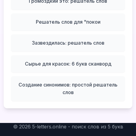
Громоздкий это: решатель слов
Решатель слов для "покои
Зазвездилась: решатель слов
Сырье для красок: 6 букв сканворд
Создание синонимов: простой решатель
слов
©
2026
5-letters.online - поиск слов из 5 букв