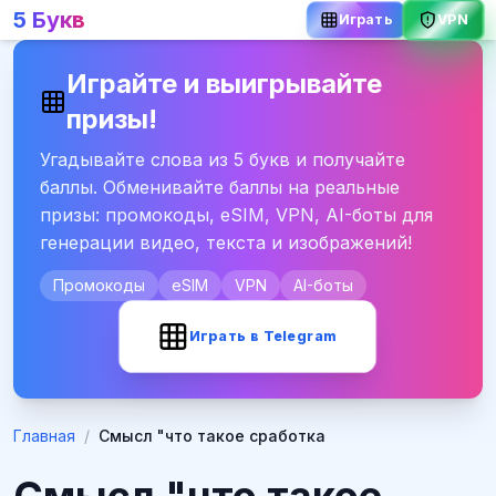
5 Букв
Играть
VPN
Играйте и выигрывайте
призы!
Угадывайте слова из 5 букв и получайте
баллы. Обменивайте баллы на реальные
призы: промокоды, eSIM, VPN, AI-боты для
генерации видео, текста и изображений!
Промокоды
eSIM
VPN
AI-боты
Играть в Telegram
Главная
/
Смысл "что такое сработка