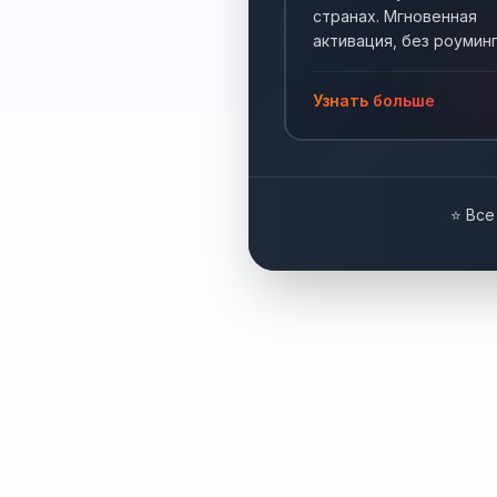
странах. Мгновенная
активация, без роуминг
Интернет по всему мир
Узнать больше
⭐ Все