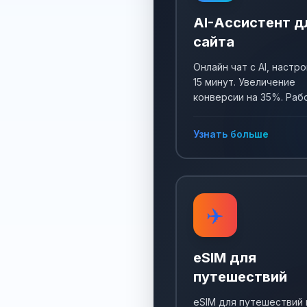
AI-Ассистент д
сайта
Онлайн чат с AI, настро
15 минут. Увеличение
конверсии на 35%. Раб
24/7, собирает заявки 
отвечает на все вопро
Узнать больше
✈️
eSIM для
путешествий
eSIM для путешествий 