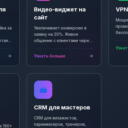
ля
Видео-виджет на
VPN
сайт
Мощны
промо
йка за
Увеличивает конверсию в
беспл
заявку на 20%. Живое
Выпол
отает
общение с клиентами через
еще +
и
видео. Простая установка и
Узнат
сы!
настройка.
Узнать больше
💼
CRM для мастеров
CRM для визажистов,
парикмахеров, тренеров,
в 190+