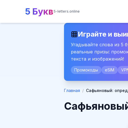
5 Букв
5-letters.online
Играйте и выи
Угадывайте слова из 5 
реальные призы: промок
текста и изображений!
Промокоды
eSIM
VP
Главная
/
Сафьяновый: опред
Сафьяновый