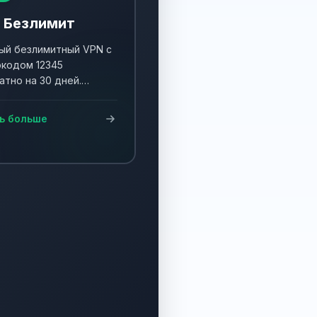
 Безлимит
й безлимитный VPN с
кодом 12345
атно на 30 дней.
ните акцию и получите
90 дней!
ь больше