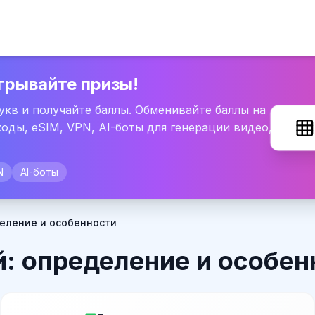
грывайте призы!
букв и получайте баллы. Обменивайте баллы на
оды, eSIM, VPN, AI-боты для генерации видео,
N
AI-боты
еление и особенности
: определение и особен