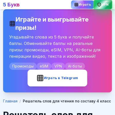
5 Букв
Играть
VPN
Играйте и выигрывайте
призы!
Угадывайте слова из 5 букв и получайте
баллы. Обменивайте баллы на реальные
призы: промокоды, eSIM, VPN, AI-боты для
генерации видео, текста и изображений!
Промокоды
eSIM
VPN
AI-боты
Играть в Telegram
Главная
/
Решатель слов для чтения по составу 4 класс