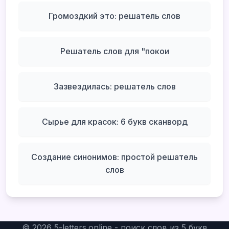
Громоздкий это: решатель слов
Решатель слов для "покои
Зазвездилась: решатель слов
Сырье для красок: 6 букв сканворд
Создание синонимов: простой решатель
слов
©
2026
5-letters.online - поиск слов из 5 букв