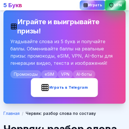
5 Букв
Играть
VPN
Играйте и выигрывайте
призы!
Угадывайте слова из 5 букв и получайте
баллы. Обменивайте баллы на реальные
призы: промокоды, eSIM, VPN, AI-боты для
генерации видео, текста и изображений!
Промокоды
eSIM
VPN
AI-боты
Играть в Telegram
Главная
/
Червяк: разбор слова по составу