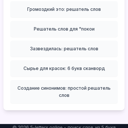
Громоздкий это: решатель слов
Решатель слов для "покои
Зазвездилась: решатель слов
Сырье для красок: 6 букв сканворд
Создание синонимов: простой решатель
слов
©
2026
5-letters.online - поиск слов из 5 букв