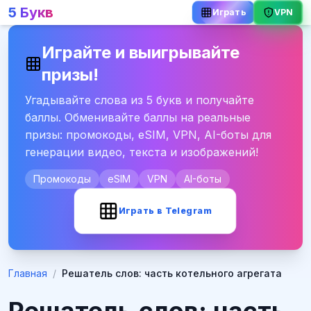
5 Букв
VPN
Играть
Играйте и выигрывайте
призы!
Угадывайте слова из 5 букв и получайте
баллы. Обменивайте баллы на реальные
призы: промокоды, eSIM, VPN, AI-боты для
генерации видео, текста и изображений!
Промокоды
eSIM
VPN
AI-боты
Играть в Telegram
Главная
/
Решатель слов: часть котельного агрегата