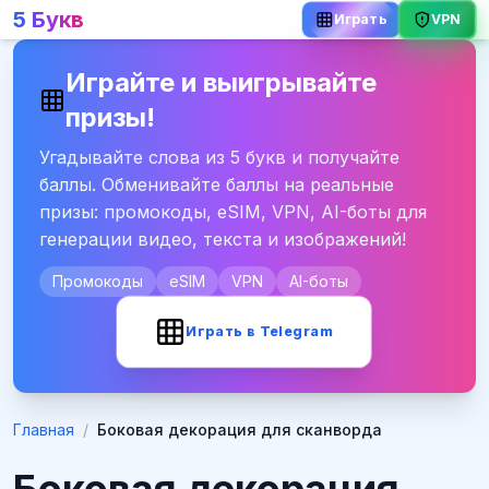
5 Букв
VPN
Играть
Играйте и выигрывайте
призы!
Угадывайте слова из 5 букв и получайте
баллы. Обменивайте баллы на реальные
призы: промокоды, eSIM, VPN, AI-боты для
генерации видео, текста и изображений!
Промокоды
eSIM
VPN
AI-боты
Играть в Telegram
Главная
/
Боковая декорация для сканворда