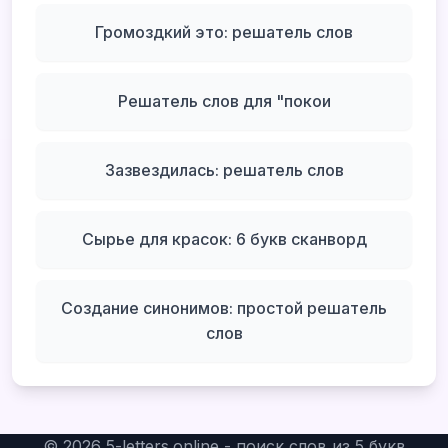
Громоздкий это: решатель слов
Решатель слов для "покои
Зазвездилась: решатель слов
Сырье для красок: 6 букв сканворд
Создание синонимов: простой решатель
слов
©
2026
5-letters.online - поиск слов из 5 букв